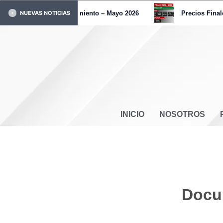
Ir
Pronunciamiento – Mayo 2026
Precios Finale
NUEVAS NOTICIAS
al
contenido
INICIO
NOSOTROS
Docu