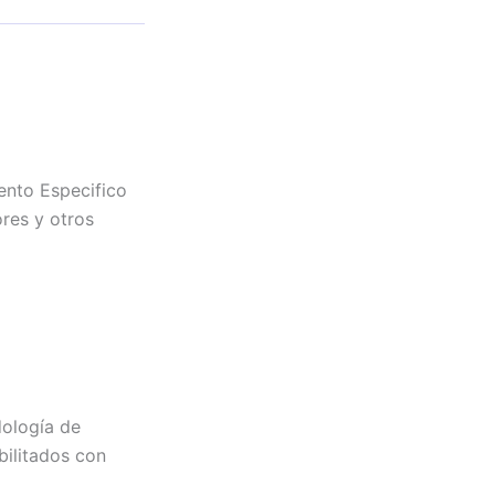
to Especifico
res y otros
logía de
bilitados con